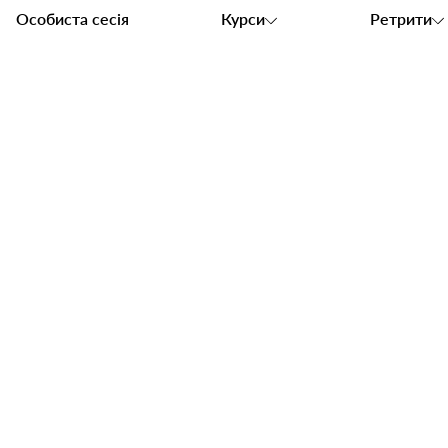
Особиста сесія
Курси
Ретрити