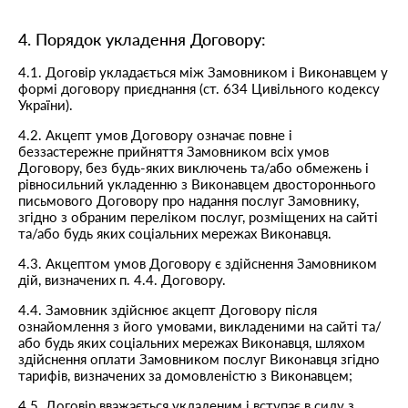
4. Порядок укладення Договору:
4.1. Договір укладається між Замовником і Виконавцем у
формі договору приєднання (ст. 634 Цивільного кодексу
України).
4.2. Акцепт умов Договору означає повне і
беззастережне прийняття Замовником всіх умов
Договору, без будь-яких виключень та/або обмежень і
рівносильний укладенню з Виконавцем двостороннього
письмового Договору про надання послуг Замовнику,
згідно з обраним переліком послуг, розміщених на сайті
та/або будь яких соціальних мережах Виконавця.
4.3. Акцептом умов Договору є здійснення Замовником
дій, визначених п. 4.4. Договору.
4.4. Замовник здійснює акцепт Договору після
ознайомлення з його умовами, викладеними на сайті та/
або будь яких соціальних мережах Виконавця, шляхом
здійснення оплати Замовником послуг Виконавця згідно
тарифів, визначених за домовленістю з Виконавцем;
4.5. Договір вважається укладеним і вступає в силу з