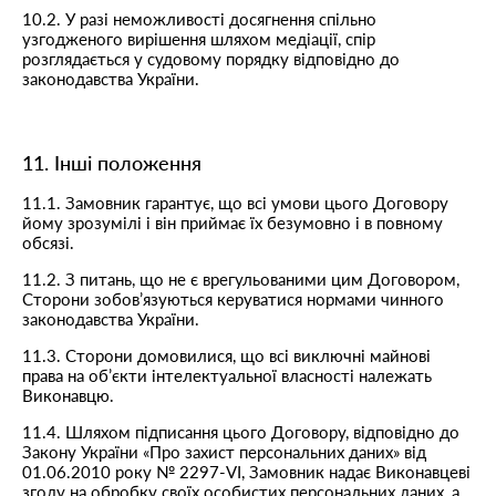
10.2. У разі неможливості досягнення спільно
узгодженого вирішення шляхом медіації, спір
розглядається у судовому порядку відповідно до
законодавства України.
11. Інші положення
11.1. Замовник гарантує, що всі умови цього Договору
йому зрозумілі і він приймає їх безумовно і в повному
обсязі.
11.2. З питань, що не є врегульованими цим Договором,
Сторони зобов’язуються керуватися нормами чинного
законодавства України.
11.3. Сторони домовилися, що всі виключні майнові
права на об’єкти інтелектуальної власності належать
Виконавцю.
11.4. Шляхом підписання цього Договору, відповідно до
Закону України «Про захист персональних даних» від
01.06.2010 року № 2297-VI, Замовник надає Виконавцеві
згоду на обробку своїх особистих персональних даних, а