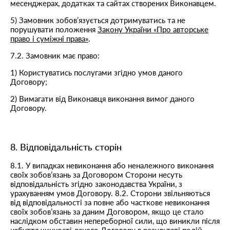
месенджерах, додатках та сайтах створених Виконавцем.
5) Замовник зобов’язується дотримуватись та не
порушувати положення
Закону України «Про авторське
право і суміжні права»
.
7.2. Замовник має право:
1) Користуватись послугами згідно умов даного
Договору;
2) Вимагати від Виконавця виконання вимог даного
Договору.
8. Відповідальність сторін
8.1. У випадках невиконання або неналежного виконання
своїх зобов’язань за Договором Сторони несуть
відповідальність згідно законодавства України, з
урахуванням умов Договору. 8.2. Сторони звільняються
від відповідальності за повне або часткове невиконання
своїх зобов’язань за даним Договором, якщо це стало
наслідком обставин непереборної сили, що виникли після