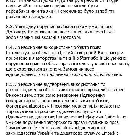
набуття чинності даного Договору в результаті подій
надзвичайного характеру, які не могли бути
передбаченими та яким неможливо було запобігти
розумними заходами.
8.3. У випадку порушення Замовником умов цього
Договору Виконавець не несе відповідальності за ті
зобов’язання, які вказані в Договорі.
8.4. За незаконне використання об'єкта права
інтелектуальної власності, який створений Виконавцем,
привласнення авторства на такий об'єкт або інше умисне
порушення прав на об'єкт права інтелектуальної власності,
що охороняється законом, Замовник несе
відповідальність згідно чинного законодавства України.
8.5. За незаконне відтворення, використання та
розповсюдження об’єктів авторського права, які створені
Виконавцем, а так само незаконне відтворення,
використання та розповсюдження таких об’єктів,
фонограм, відеограм і програм мовлення, їх незаконне
тиражування та розповсюдження на аудіо- та
відеокасетах, дискетах, інших носіях інформації, або інше
умисне порушення авторського права і суміжних прав,
Замовник несе відповідальність згідно чинного
законодавства України та додатково сплачує штраф в