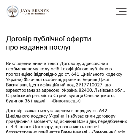
Договір публічної оферти
про надання послуг
Викладений нижче текст Договору, адресований
необмеженому колу осіб і є офіційною публічною
пропозицією (відповідно до ст. 641 Цивільного кодексу
України) Фізичної особи-підприємця Берник Джаї
Василівни, ідентифікаційний код 2917710027, що
зареєстрована за адресою: Україна, 82400, Львівська обл.,
Стрийський р-н, місто Стрий, вулиця Олесницького,
будинок 36 (надалі — «Виконавець»).
Договір вважається укладеним в порядку ст. 642
Цивільного кодексу України і набуває сили договору
приєднання з моменту здійснення Вами дій, передбачених
п. 4.4. цього Договору, що означають повне і
беззастережне прийняття Вами (надалі - «Замовник») всіх