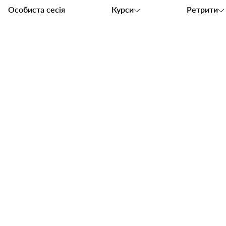
Особиста сесія
Курси
Ретрити